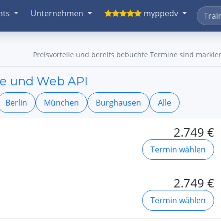
nts
Unternehmen
myppedv
Preisvorteile und bereits bebuchte Termine sind markier
e und Web API
Berlin
München
Burghausen
Alle
2.749 €
Termin wählen
2.749 €
Termin wählen