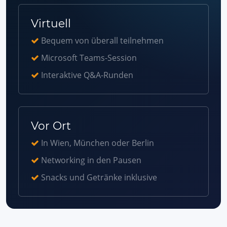
Virtuell
Bequem von überall teilnehmen
Microsoft Teams-Session
Interaktive Q&A-Runden
Vor Ort
In Wien, München oder Berlin
Networking in den Pausen
Snacks und Getränke inklusive