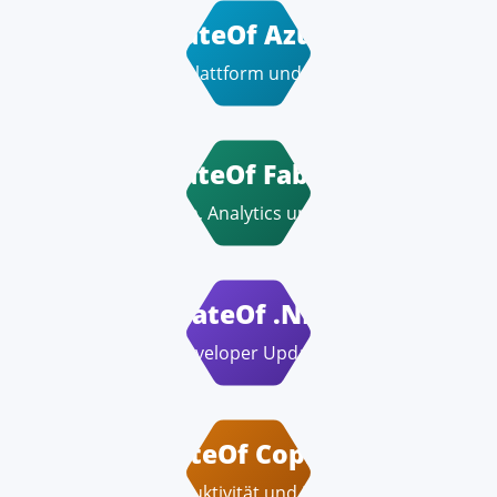
StateOf Azure
Cloud-Plattform und Betrieb
StateOf Fabric
Data, Analytics und BI
StateOf .NET
Developer Update
StateOf Copilot
Produktivität und M365