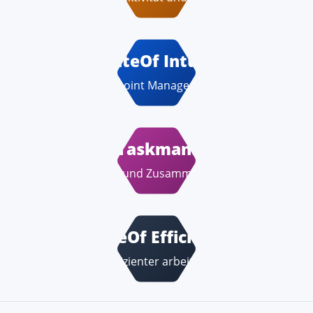
StateOf Intune
Endpoint Management
StateOf Taskmanagement
Planung und Zusammenarbeit
StateOf Efficiency
Effizienter arbeiten