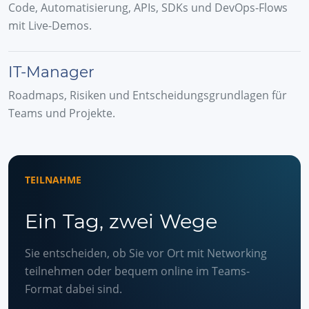
Code, Automatisierung, APIs, SDKs und DevOps-Flows
mit Live-Demos.
IT-Manager
Roadmaps, Risiken und Entscheidungsgrundlagen für
Teams und Projekte.
TEILNAHME
Ein Tag, zwei Wege
Sie entscheiden, ob Sie vor Ort mit Networking
teilnehmen oder bequem online im Teams-
Format dabei sind.