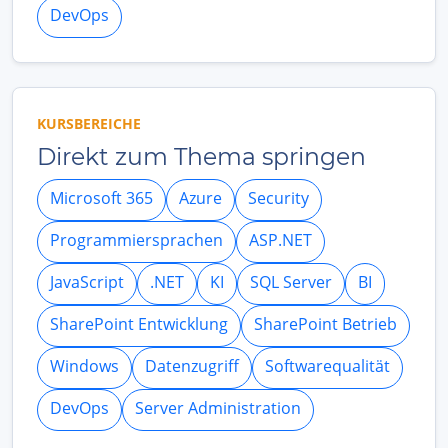
DevOps
KURSBEREICHE
Direkt zum Thema springen
Microsoft 365
Azure
Security
Programmiersprachen
ASP.NET
JavaScript
.NET
KI
SQL Server
BI
SharePoint Entwicklung
SharePoint Betrieb
Windows
Datenzugriff
Softwarequalität
DevOps
Server Administration