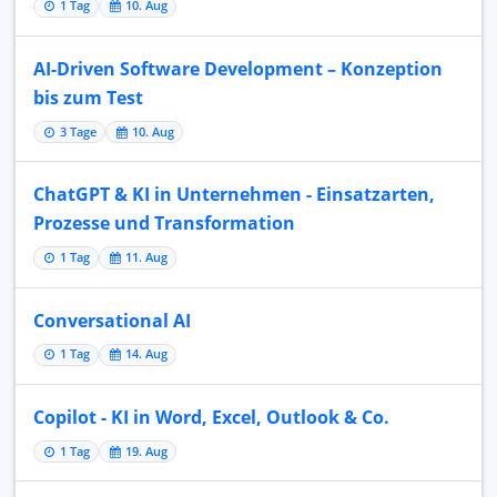
1 Tag
10. Aug
AI-Driven Software Development – Konzeption
bis zum Test
3 Tage
10. Aug
ChatGPT & KI in Unternehmen - Einsatzarten,
Prozesse und Transformation
1 Tag
11. Aug
Conversational AI
1 Tag
14. Aug
Copilot - KI in Word, Excel, Outlook & Co.
1 Tag
19. Aug