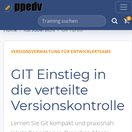
0
Home
Kursübersicht
Git Turbo
VERSIONSVERWALTUNG FÜR ENTWICKLERTEAMS
GIT Einstieg in
die verteilte
Versionskontrolle
Lernen Sie Git kompakt und praxisnah: