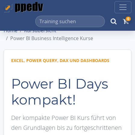
0
Home
Kursübersicht
Power BI Business Intelligence Kurse
EXCEL, POWER QUERY, DAX UND DASHBOARDS
Power BI Days
kompakt!
Der kompakte Power BI Kurs führt von
den Grundlagen bis zu fortgeschrittenen