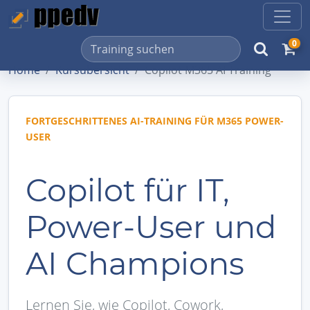
0
Home
Kursübersicht
Copilot M365 AI Training
FORTGESCHRITTENES AI-TRAINING FÜR M365 POWER-
USER
Copilot für IT,
Power-User und
AI Champions
Lernen Sie, wie Copilot, Cowork,