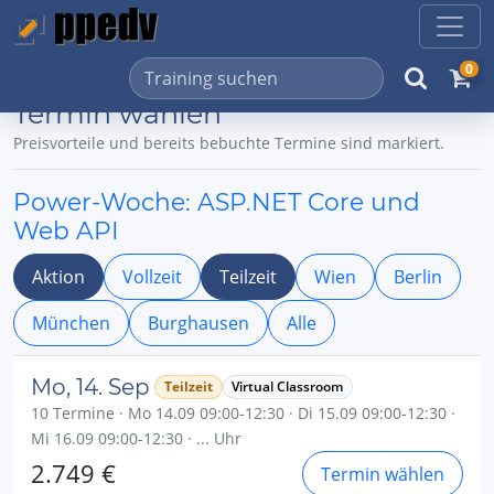
0
Termin wählen
Preisvorteile und bereits bebuchte Termine sind markiert.
Power-Woche: ASP.NET Core und
Web API
Aktion
Vollzeit
Teilzeit
Wien
Berlin
München
Burghausen
Alle
Mo, 14. Sep
Teilzeit
Virtual Classroom
10 Termine · Mo 14.09 09:00-12:30 · Di 15.09 09:00-12:30 ·
Mi 16.09 09:00-12:30 · ... Uhr
2.749 €
Termin wählen