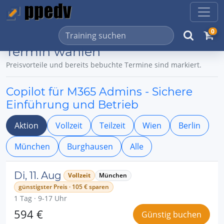
0
Termin wählen
Preisvorteile und bereits bebuchte Termine sind markiert.
Copilot für M365 Admins - Sichere
Einführung und Betrieb
Aktion
Vollzeit
Teilzeit
Wien
Berlin
München
Burghausen
Alle
Di, 11. Aug
Vollzeit
München
günstigster Preis · 105 € sparen
1 Tag · 9-17 Uhr
594 €
Günstig buchen