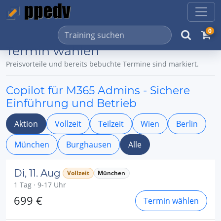
0
Termin wählen
Preisvorteile und bereits bebuchte Termine sind markiert.
Copilot für M365 Admins - Sichere
Einführung und Betrieb
Aktion
Vollzeit
Teilzeit
Wien
Berlin
München
Burghausen
Alle
Di, 11. Aug
Vollzeit
München
1 Tag · 9-17 Uhr
699 €
Termin wählen