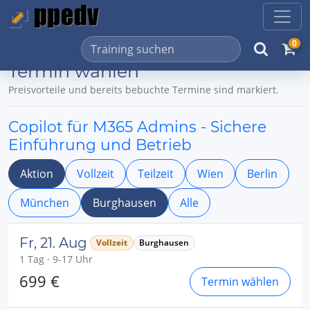
0
Termin wählen
Preisvorteile und bereits bebuchte Termine sind markiert.
Copilot für M365 Admins - Sichere
Einführung und Betrieb
Aktion
Vollzeit
Teilzeit
Wien
Berlin
München
Burghausen
Alle
Fr, 21. Aug
Vollzeit
Burghausen
1 Tag · 9-17 Uhr
699 €
Termin wählen