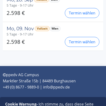
5 Tage · 9-17 Uhr
2.598 €
Termin wählen
Mo, 09. Nov
Vollzeit
Wien
5 Tage · 9-17 Uhr
2.598 €
Termin wählen
ppedv AG Campus
Marktler Straße 15b | 84489 Burghausen
+49 (0) 8677 - 9889-0 | info@ppedv.de
München
|
Burghausen
|
Berlin
|
Wien
|
Virtual
Cookie Warnung-
Ich stimme zu, dass diese Seite