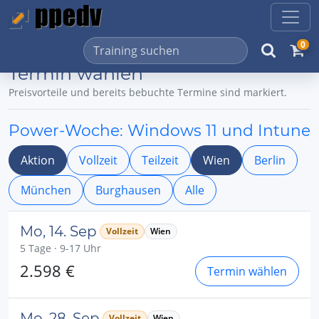
0
Termin wählen
Preisvorteile und bereits bebuchte Termine sind markiert.
Power-Woche: Windows 11 und Intune
Aktion
Vollzeit
Teilzeit
Wien
Berlin
München
Burghausen
Alle
Mo, 14. Sep
Vollzeit
Wien
5 Tage · 9-17 Uhr
2.598 €
Termin wählen
Mo, 28. Sep
Vollzeit
Wien