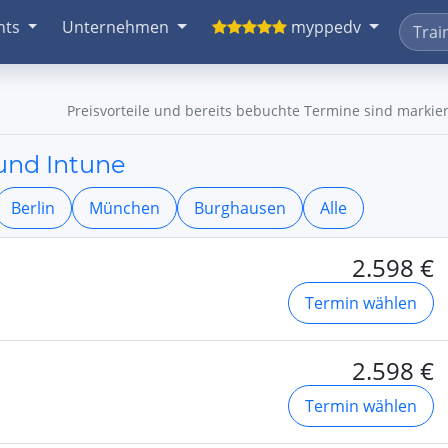
nts
Unternehmen
myppedv
Preisvorteile und bereits bebuchte Termine sind markier
und Intune
Berlin
München
Burghausen
Alle
2.598 €
Termin wählen
2.598 €
Termin wählen