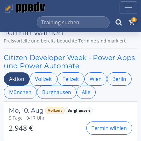
0
Termin wählen
Preisvorteile und bereits bebuchte Termine sind markiert.
Citizen Developer Week - Power Apps
und Power Automate
Aktion
Vollzeit
Teilzeit
Wien
Berlin
München
Burghausen
Alle
Mo, 10. Aug
Vollzeit
Burghausen
5 Tage · 9-17 Uhr
2.948 €
Termin wählen