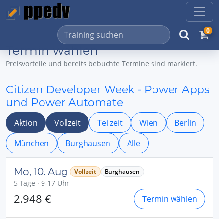
0
Termin wählen
Preisvorteile und bereits bebuchte Termine sind markiert.
Citizen Developer Week - Power Apps
und Power Automate
Aktion
Vollzeit
Teilzeit
Wien
Berlin
München
Burghausen
Alle
Mo, 10. Aug
Vollzeit
Burghausen
5 Tage · 9-17 Uhr
2.948 €
Termin wählen