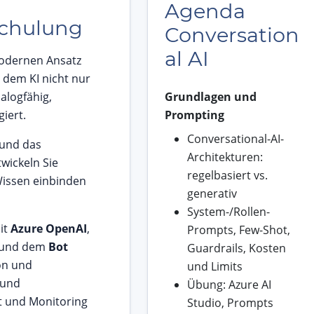
Agenda
Schulung
Conversation
al AI
modernen Ansatz
 dem KI nicht nur
alogfähig,
Grundlagen und
iert.
Prompting
Conversational-AI-
und das
Architekturen:
twickeln Sie
regelbasiert vs.
Wissen einbinden
generativ
System-/Rollen-
it
Azure OpenAI
,
Prompts, Few-Shot,
und dem
Bot
Guardrails, Kosten
on und
und Limits
 und
Übung: Azure AI
 und Monitoring
Studio, Prompts