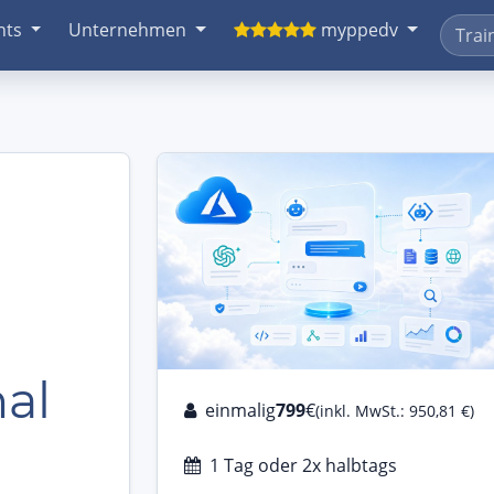
nts
Unternehmen
myppedv
al
einmalig
799
€
(inkl. MwSt.: 950,81 €)
1 Tag oder 2x halbtags