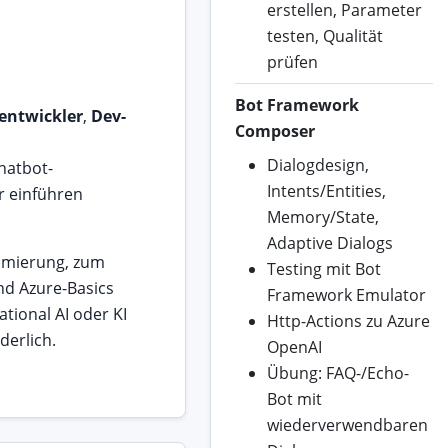
erstellen, Parameter
testen, Qualität
prüfen
Bot Framework
entwickler
,
Dev-
Composer
Dialogdesign,
Chatbot-
Intents/Entities,
r einführen
Memory/State,
Adaptive Dialogs
mmierung, zum
Testing mit Bot
und Azure-Basics
Framework Emulator
ational AI oder KI
Http-Actions zu Azure
derlich.
OpenAI
Übung: FAQ-/Echo-
Bot mit
wiederverwendbaren