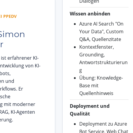
Dialogen
Wissen anbinden
I PPEDV
Azure AI Search "On
Your Data", Custom
 Simon
Q&A, Quellenzitate
r
Kontextfenster,
Grounding,
st erfahrener KI-
Antwortstrukturierun
Entwicklung von KI-
g
bots,
Übung: Knowledge-
en und
Base mit
kflows. Er
Quellenhinweis
ische
ng mit moderner
Deployment und
 RAG, KI-Agenten
Qualität
erung.
Deployment zu Azure
Bot Service, Web Chat