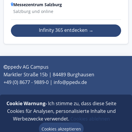
Messezentrum Salzburg
Salzburg und online
Infinity 365 entdecken
→
ppedv AG Campus
Marktler Straße 15b | 84489 Burghausen
+49 (0) 8677 - 9889-0 | info@ppedv.de
München
|
Burghausen
|
Berlin
|
Wien
|
Virtual
Cookie Warnung-
Ich stimme zu, dass diese Seite
Classroom
Cookies für Analysen, personalisierte Inhalte und
Werbezwecke verwendet.
Cookies ablehnen
AGB
|
Impressum
|
Datenschutz
|
FAQ
Cookies akzeptieren
Beratung via Chat