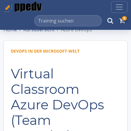
0
Home
Kursübersicht
Azure DevOps
DEVOPS IN DER MICROSOFT-WELT
Virtual
Classroom
Azure DevOps
(Team