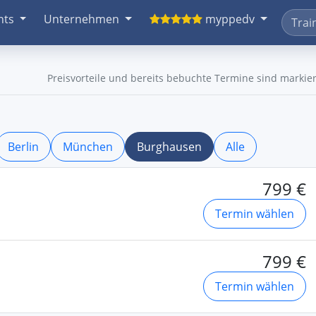
nts
Unternehmen
myppedv
Preisvorteile und bereits bebuchte Termine sind markier
Berlin
München
Burghausen
Alle
799 €
Termin wählen
799 €
Termin wählen