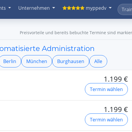
nts
Unternehmen
myppedv
Preisvorteile und bereits bebuchte Termine sind markier
omatisierte Administration
Berlin
München
Burghausen
Alle
1.199 €
Termin wählen
1.199 €
Termin wählen