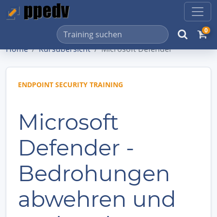
0
Home
Kursübersicht
Microsoft Defender
ENDPOINT SECURITY TRAINING
Microsoft
Defender -
Bedrohungen
abwehren und