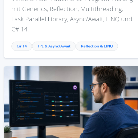
mit Generics, Reflection, Multithreading,
Task Parallel Library, Async/Await, LINQ und
C# 14.
C# 14
TPL & Async/Await
Reflection & LINQ