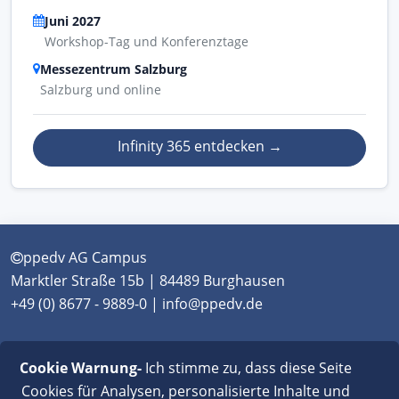
Juni 2027
Workshop-Tag und Konferenztage
Messezentrum Salzburg
Salzburg und online
Infinity 365 entdecken
→
ppedv AG Campus
Marktler Straße 15b | 84489 Burghausen
+49 (0) 8677 - 9889-0 | info@ppedv.de
München
|
Burghausen
|
Berlin
|
Wien
|
Virtual
Cookie Warnung-
Ich stimme zu, dass diese Seite
Classroom
Cookies für Analysen, personalisierte Inhalte und