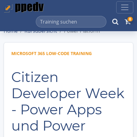
0
Home
Kursübersicht
Power Platform
MICROSOFT 365 LOW-CODE TRAINING
Citizen
Developer Week
- Power Apps
und Power