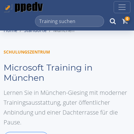
0
Home
Standorte
München
SCHULUNGSZENTRUM
Microsoft Training in
München
Lernen Sie in München-Giesing mit moderner
Trainingsausstattung, guter öffentlicher
Anbindung und einer Dachterrasse für die
Pause.