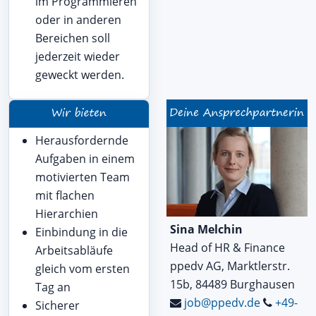
im Programmieren
oder in anderen
Bereichen soll
jederzeit wieder
geweckt werden.
Herausfordernde
Aufgaben in einem
motivierten Team
mit flachen
Hierarchien
Sina Melchin
Einbindung in die
Head of HR & Finance
Arbeitsabläufe
ppedv AG, Marktlerstr.
gleich vom ersten
15b, 84489 Burghausen
Tag an
job@ppedv.de
+49-
Sicherer