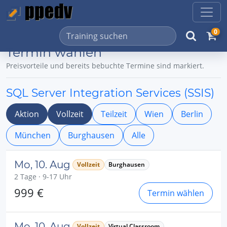
0
Termin wählen
Preisvorteile und bereits bebuchte Termine sind markiert.
SQL Server Integration Services (SSIS)
Aktion
Vollzeit
Teilzeit
Wien
Berlin
München
Burghausen
Alle
Mo, 10. Aug
Vollzeit
Burghausen
2 Tage · 9-17 Uhr
999 €
Termin wählen
Mo, 10. Aug
Vollzeit
Virtual Classroom