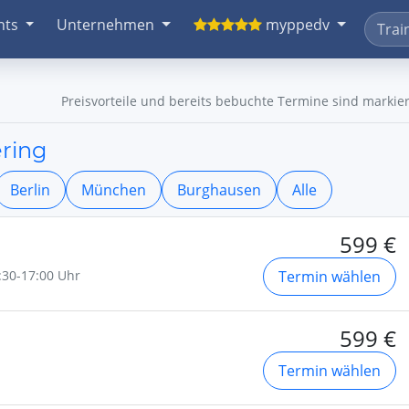
nts
Unternehmen
myppedv
Preisvorteile und bereits bebuchte Termine sind markier
ring
Berlin
München
Burghausen
Alle
599 €
3:30-17:00 Uhr
Termin wählen
599 €
Termin wählen