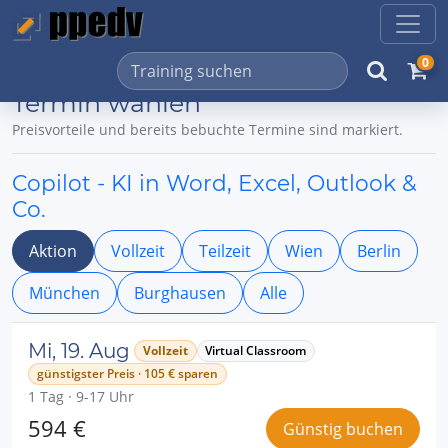
0
Termin wählen
Preisvorteile und bereits bebuchte Termine sind markiert.
Copilot - KI in Word, Excel, Outlook &
Co.
Aktion
Vollzeit
Teilzeit
Wien
Berlin
München
Burghausen
Alle
Mi, 19. Aug
Vollzeit
Virtual Classroom
günstigster Preis · 105 € sparen
1 Tag · 9-17 Uhr
594 €
Günstig buchen