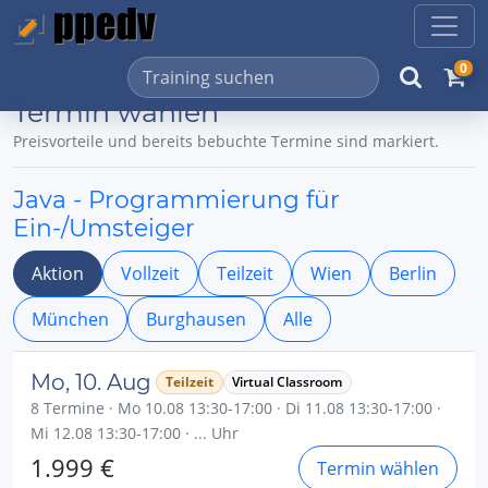
0
Termin wählen
Preisvorteile und bereits bebuchte Termine sind markiert.
Java - Programmierung für
Ein-/Umsteiger
Aktion
Vollzeit
Teilzeit
Wien
Berlin
München
Burghausen
Alle
Mo, 10. Aug
Teilzeit
Virtual Classroom
8 Termine · Mo 10.08 13:30-17:00 · Di 11.08 13:30-17:00 ·
Mi 12.08 13:30-17:00 · ... Uhr
1.999 €
Termin wählen