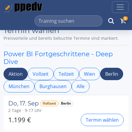
0
Termin wählen
Preisvorteile und bereits bebuchte Termine sind markiert.
Power BI Fortgeschrittene - Deep
Dive
Aktion
Vollzeit
Teilzeit
Wien
Berlin
München
Burghausen
Alle
Do, 17. Sep
Vollzeit
Berlin
2 Tage · 9-17 Uhr
1.199 €
Termin wählen