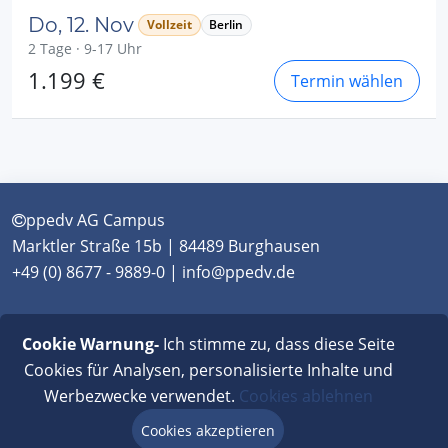
Do, 12. Nov
Vollzeit
Berlin
2 Tage · 9-17 Uhr
1.199 €
Termin wählen
ppedv AG Campus
Marktler Straße 15b | 84489 Burghausen
+49 (0) 8677 - 9889-0 | info@ppedv.de
München
|
Burghausen
|
Berlin
|
Wien
|
Virtual
Cookie Warnung-
Ich stimme zu, dass diese Seite
Classroom
Cookies für Analysen, personalisierte Inhalte und
Werbezwecke verwendet.
Cookies ablehnen
AGB
|
Impressum
|
Datenschutz
|
FAQ
Cookies akzeptieren
Beratung via Chat