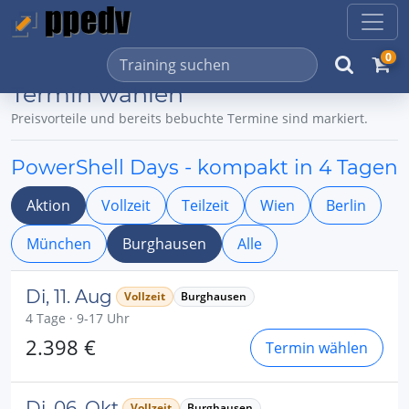
0
Termin wählen
Preisvorteile und bereits bebuchte Termine sind markiert.
PowerShell Days - kompakt in 4 Tagen
Aktion
Vollzeit
Teilzeit
Wien
Berlin
München
Burghausen
Alle
Di, 11. Aug
Vollzeit
Burghausen
4 Tage · 9-17 Uhr
2.398 €
Termin wählen
Di, 06. Okt
Vollzeit
Burghausen