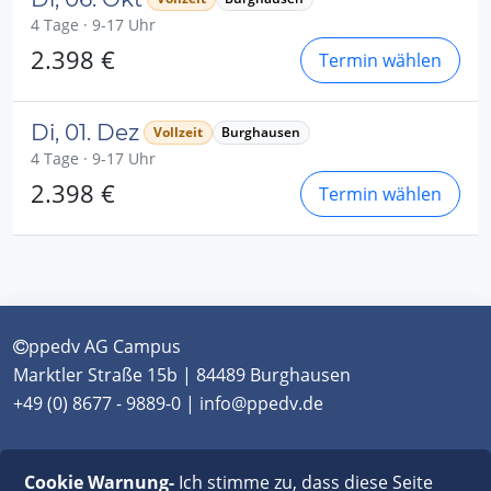
4 Tage · 9-17 Uhr
2.398 €
Termin wählen
Di, 01. Dez
Vollzeit
Burghausen
4 Tage · 9-17 Uhr
2.398 €
Termin wählen
ppedv AG Campus
Marktler Straße 15b | 84489 Burghausen
+49 (0) 8677 - 9889-0 | info@ppedv.de
München
|
Burghausen
|
Berlin
|
Wien
|
Virtual
Cookie Warnung-
Ich stimme zu, dass diese Seite