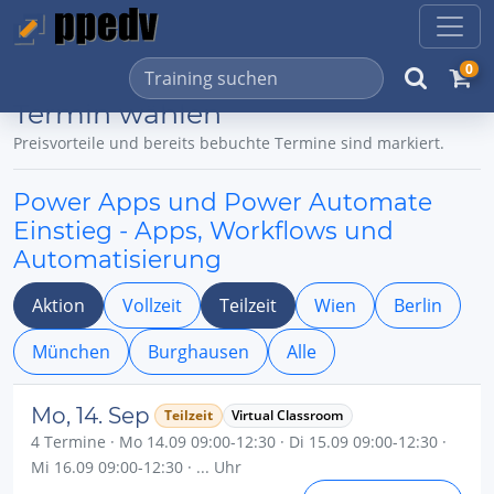
0
Termin wählen
Preisvorteile und bereits bebuchte Termine sind markiert.
Power Apps und Power Automate
Einstieg - Apps, Workflows und
Automatisierung
Aktion
Vollzeit
Teilzeit
Wien
Berlin
München
Burghausen
Alle
Mo, 14. Sep
Teilzeit
Virtual Classroom
4 Termine · Mo 14.09 09:00-12:30 · Di 15.09 09:00-12:30 ·
Mi 16.09 09:00-12:30 · ... Uhr