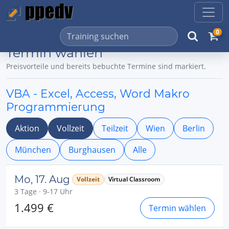
0
Termin wählen
Preisvorteile und bereits bebuchte Termine sind markiert.
VBA - Excel, Access, Word Makro
Programmierung
Aktion
Vollzeit
Teilzeit
Wien
Berlin
München
Burghausen
Alle
Mo, 17. Aug
Vollzeit
Virtual Classroom
3 Tage · 9-17 Uhr
1.499 €
Termin wählen