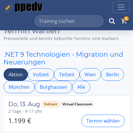
0
Termin wählen
Preisvorteile und bereits bebuchte Termine sind markiert.
.NET 9 Technologien - Migration und
Neuerungen
Aktion
Vollzeit
Teilzeit
Wien
Berlin
München
Burghausen
Alle
Do, 13. Aug
Vollzeit
Virtual Classroom
2 Tage · 9-17 Uhr
1.199 €
Termin wählen