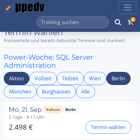
0
Termin wählen
Preisvorteile und bereits bebuchte Termine sind markiert.
Power-Woche: SQL Server
Administration
Aktion
Vollzeit
Teilzeit
Wien
Berlin
München
Burghausen
Alle
Mo, 21. Sep
Vollzeit
Berlin
5 Tage · 9-17 Uhr
2.498 €
Termin wählen