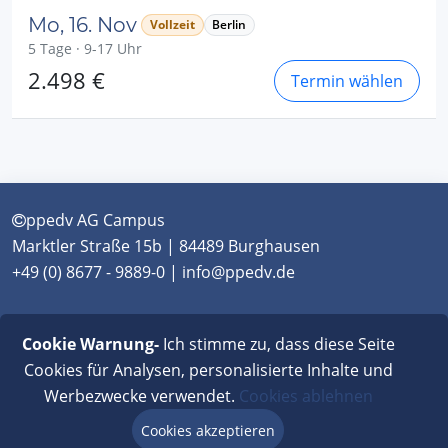
Mo, 16. Nov
Vollzeit
Berlin
5 Tage · 9-17 Uhr
2.498 €
Termin wählen
ppedv AG Campus
Marktler Straße 15b | 84489 Burghausen
+49 (0) 8677 - 9889-0 | info@ppedv.de
München
|
Burghausen
|
Berlin
|
Wien
|
Virtual
Cookie Warnung-
Ich stimme zu, dass diese Seite
Classroom
Cookies für Analysen, personalisierte Inhalte und
Werbezwecke verwendet.
Cookies ablehnen
AGB
|
Impressum
|
Datenschutz
|
FAQ
Cookies akzeptieren
Beratung via Chat