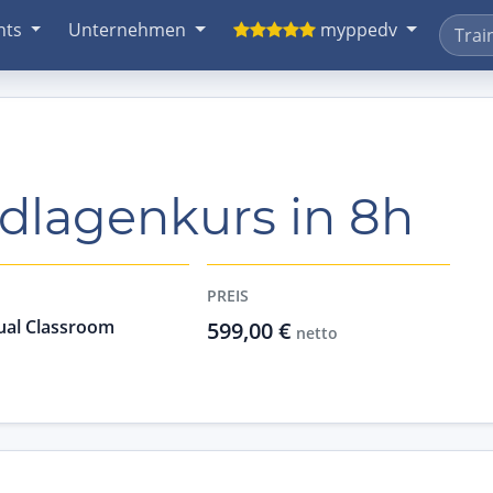
nts
Unternehmen
myppedv
dlagenkurs in 8h
PREIS
ual Classroom
599,00 €
netto