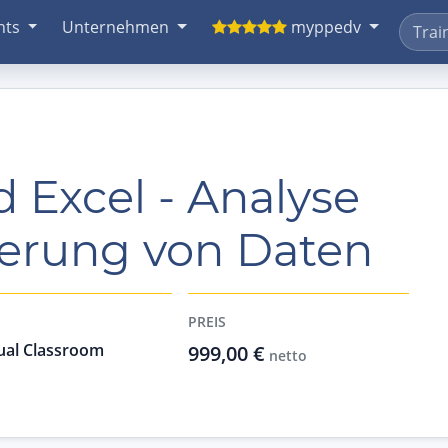
nts
Unternehmen
myppedv
 Excel - Analyse
ierung von Daten
PREIS
ual Classroom
999,00 €
netto