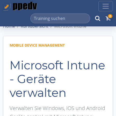
0
Home
Kursübersicht
Microsoft Intune
MOBILE DEVICE MANAGEMENT
Microsoft Intune
- Geräte
verwalten
Verwalten Sie Windows, iOS und Android