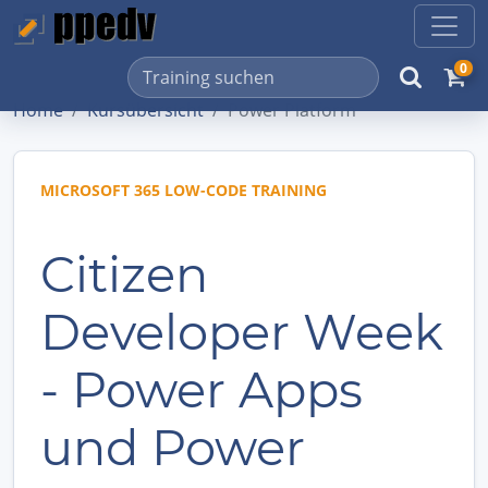
0
Home
Kursübersicht
Power Platform
MICROSOFT 365 LOW-CODE TRAINING
Citizen
Developer Week
- Power Apps
und Power