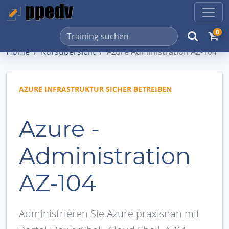
0
Home
Kursübersicht
Azure Administration AZ-104
AZURE INFRASTRUKTUR SICHER BETREIBEN
Azure -
Administration
AZ-104
Administrieren Sie Azure praxisnah mit