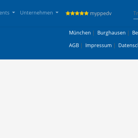
ents
Unternehmen
myppedv
München
|
Burghausen
|
Be
AGB
|
Impressum
|
Datensc