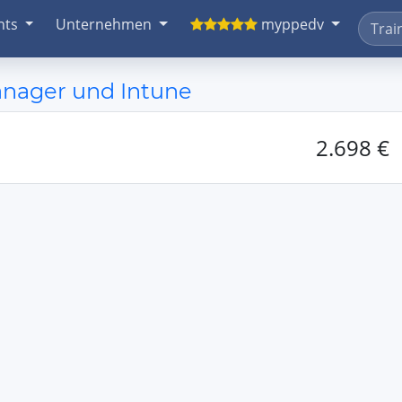
nts
Unternehmen
myppedv
nager und Intune
2.698 €