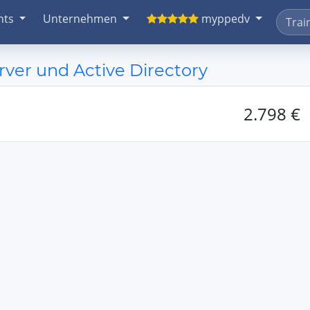
nts
Unternehmen
myppedv
er und Active Directory
2.798 €