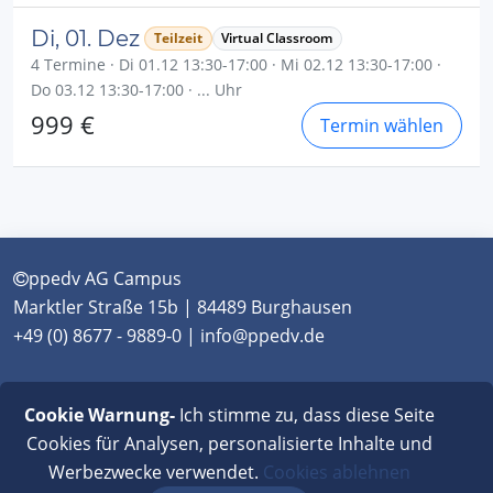
Di, 01. Dez
Teilzeit
Virtual Classroom
4 Termine · Di 01.12 13:30-17:00 · Mi 02.12 13:30-17:00 ·
Do 03.12 13:30-17:00 · ... Uhr
999 €
Termin wählen
ppedv AG Campus
Marktler Straße 15b | 84489 Burghausen
+49 (0) 8677 - 9889-0 | info@ppedv.de
München
|
Burghausen
|
Berlin
|
Wien
|
Virtual
Cookie Warnung-
Ich stimme zu, dass diese Seite
Classroom
Cookies für Analysen, personalisierte Inhalte und
Werbezwecke verwendet.
Cookies ablehnen
AGB
|
Impressum
|
Datenschutz
|
FAQ