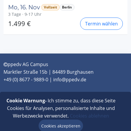
Mo, 16. Nov
Vollzeit
Berlin
3 Tage · 9-17 Uhr
1.499 €
Termin wählen
ppedv AG Campus
Marktler Straße 15b | 84489 Burghausen
+49 (0) 8677 - 9889-0 | info@ppedv.de
München
|
Burghausen
|
Berlin
|
Wien
|
Virtual
Cookie Warnung-
Ich stimme zu, dass diese Seite
Classroom
Cookies für Analysen, personalisierte Inhalte und
Werbezwecke verwendet.
Cookies ablehnen
AGB
|
Impressum
|
Datenschutz
|
FAQ
Cookies akzeptieren
Beratung via Chat