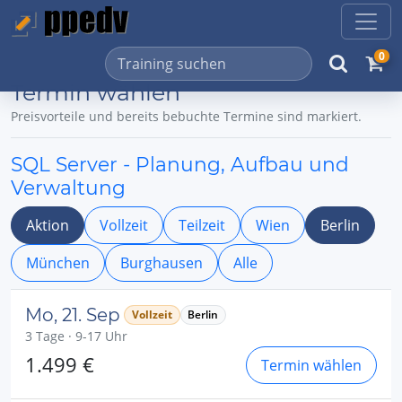
0
Termin wählen
Preisvorteile und bereits bebuchte Termine sind markiert.
SQL Server - Planung, Aufbau und
Verwaltung
Aktion
Vollzeit
Teilzeit
Wien
Berlin
München
Burghausen
Alle
Mo, 21. Sep
Vollzeit
Berlin
3 Tage · 9-17 Uhr
1.499 €
Termin wählen