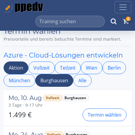
0
Termin wählen
Preisvorteile und bereits bebuchte Termine sind markiert.
Azure - Cloud-Lösungen entwickeln
Aktion
Vollzeit
Teilzeit
Wien
Berlin
München
Burghausen
Alle
Mo, 10. Aug
Vollzeit
Burghausen
3 Tage · 9-17 Uhr
1.499 €
Termin wählen
Mo, 24. Aug
Vollzeit
Burghausen