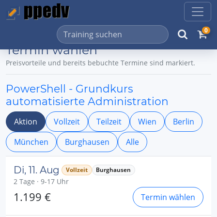
0
Termin wählen
Preisvorteile und bereits bebuchte Termine sind markiert.
PowerShell - Grundkurs
automatisierte Administration
Aktion
Vollzeit
Teilzeit
Wien
Berlin
München
Burghausen
Alle
Di, 11. Aug
Vollzeit
Burghausen
2 Tage · 9-17 Uhr
1.199 €
Termin wählen