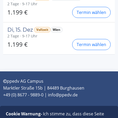
2 Tage · 9-17 Uhr
1.199 €
Termin wählen
Di, 15. Dez
Vollzeit
Wien
2 Tage · 9-17 Uhr
1.199 €
Termin wählen
ppedv AG Campus
Marktler Straße 15b | 84489 Burghausen
+49 (0) 8677 - 9889-0 | info@ppedv.de
München
|
Burghausen
|
Berlin
|
Wien
|
Virtual
Cookie Warnung-
Ich stimme zu, dass diese Seite
Classroom