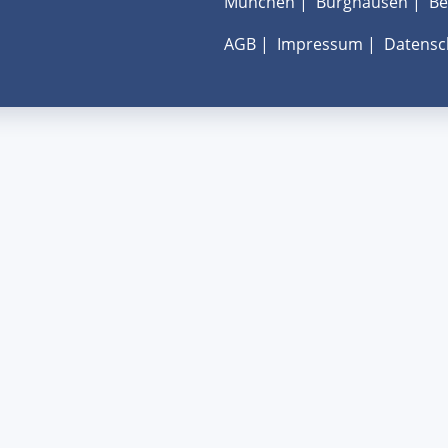
München
|
Burghausen
|
Be
AGB
|
Impressum
|
Datensc