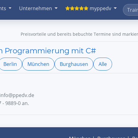
nts
Unternehmen
myppedv
Preisvorteile und bereits bebuchte Termine sind markier
orm Programmierung mit C#
Berlin
München
Burghausen
Alle
n info@ppedv.de
 - 9889-0 an.