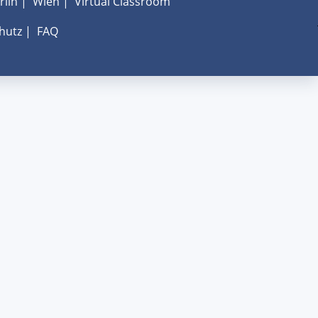
rlin
|
Wien
|
Virtual Classroom
hutz
|
FAQ