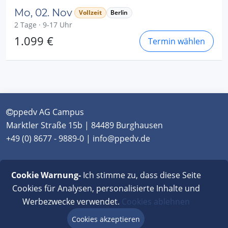
Mo, 02. Nov
Vollzeit
Berlin
2 Tage · 9-17 Uhr
1.099 €
Termin wählen
ppedv AG Campus
Marktler Straße 15b | 84489 Burghausen
+49 (0) 8677 - 9889-0 | info@ppedv.de
München
|
Burghausen
|
Berlin
|
Wien
|
Virtual
Cookie Warnung-
Ich stimme zu, dass diese Seite
Classroom
Cookies für Analysen, personalisierte Inhalte und
Werbezwecke verwendet.
Cookies ablehnen
AGB
|
Impressum
|
Datenschutz
|
FAQ
Cookies akzeptieren
Beratung via Chat