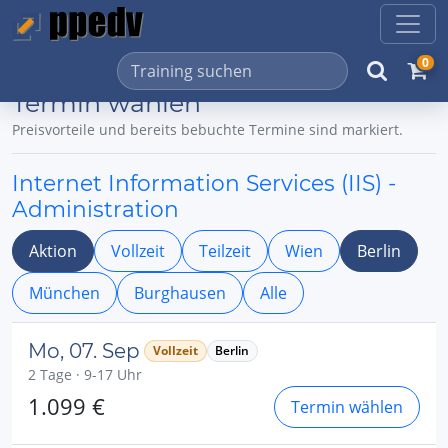
0
Termin wählen
Preisvorteile und bereits bebuchte Termine sind markiert.
Internet Information Services (IIS) -
Administration
Aktion
Vollzeit
Teilzeit
Wien
Berlin
München
Burghausen
Alle
Mo, 07. Sep
Vollzeit
Berlin
2 Tage · 9-17 Uhr
1.099 €
Termin wählen