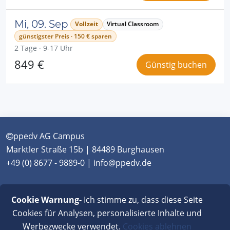
Mi, 09. Sep
Vollzeit
Virtual Classroom
günstigster Preis · 150 € sparen
2 Tage · 9-17 Uhr
849 €
Günstig buchen
ppedv AG Campus
Marktler Straße 15b | 84489 Burghausen
+49 (0) 8677 - 9889-0 | info@ppedv.de
München
|
Burghausen
|
Berlin
|
Wien
|
Virtual
Cookie Warnung-
Ich stimme zu, dass diese Seite
Classroom
Cookies für Analysen, personalisierte Inhalte und
Werbezwecke verwendet.
Cookies ablehnen
AGB
|
Impressum
|
Datenschutz
|
FAQ