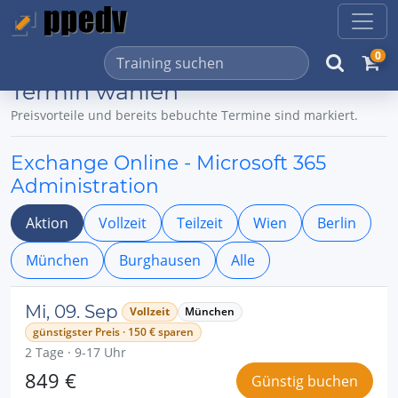
0
Termin wählen
Preisvorteile und bereits bebuchte Termine sind markiert.
Exchange Online - Microsoft 365
Administration
Aktion
Vollzeit
Teilzeit
Wien
Berlin
München
Burghausen
Alle
Mi, 09. Sep
Vollzeit
München
günstigster Preis · 150 € sparen
2 Tage · 9-17 Uhr
849 €
Günstig buchen