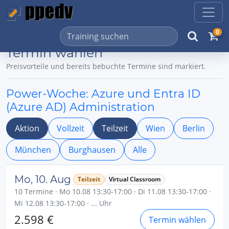
0
Termin wählen
Preisvorteile und bereits bebuchte Termine sind markiert.
Power-Woche: Azure und Entra ID
(Azure AD) Administration
Aktion
Vollzeit
Teilzeit
Wien
Berlin
München
Burghausen
Alle
Mo, 10. Aug
Teilzeit
Virtual Classroom
10 Termine · Mo 10.08 13:30-17:00 · Di 11.08 13:30-17:00 ·
Mi 12.08 13:30-17:00 · ... Uhr
2.598 €
Termin wählen