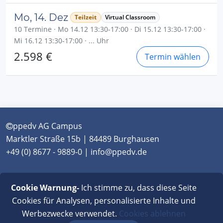
Mo, 14. Dez
Teilzeit
Virtual Classroom
10 Termine · Mo 14.12 13:30-17:00 · Di 15.12 13:30-17:00 ·
Mi 16.12 13:30-17:00 · ... Uhr
2.598 €
Termin wählen
ppedv AG Campus
Marktler Straße 15b | 84489 Burghausen
+49 (0) 8677 - 9889-0 | info@ppedv.de
München
|
Burghausen
|
Berlin
|
Wien
|
Virtual
Cookie Warnung-
Ich stimme zu, dass diese Seite
Classroom
Cookies für Analysen, personalisierte Inhalte und
Werbezwecke verwendet.
Cookies ablehnen
AGB
|
Impressum
|
Datenschutz
|
FAQ